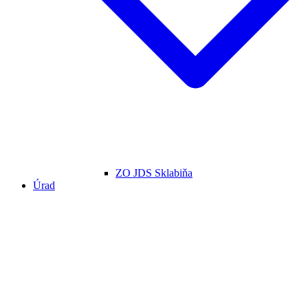
ZO JDS Sklabiňa
Úrad