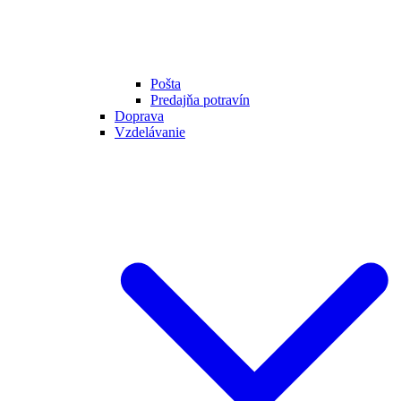
Pošta
Predajňa potravín
Doprava
Vzdelávanie