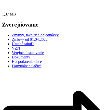
1,37 MB
Zverejňovanie
Zmluvy, faktúry a objednávky
Zmluvy od 01.04.2022
Úradná tabuľa
VZN
Verejné obstarávanie
Dokumenty
Hospodárenie obce
Formuláre a tlačivá