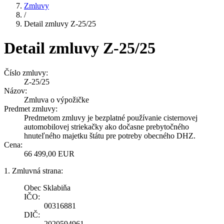
Zmluvy
/
Detail zmluvy Z-25/25
Detail zmluvy Z-25/25
Číslo zmluvy:
Z-25/25
Názov:
Zmluva o výpožičke
Predmet zmluvy:
Predmetom zmluvy je bezplatné používanie cisternovej
automobilovej striekačky ako dočasne prebytočného
hnuteľného majetku štátu pre potreby obecného DHZ.
Cena:
66 499,00 EUR
1. Zmluvná strana:
Obec Sklabiňa
IČO:
00316881
DIČ:
2020594961