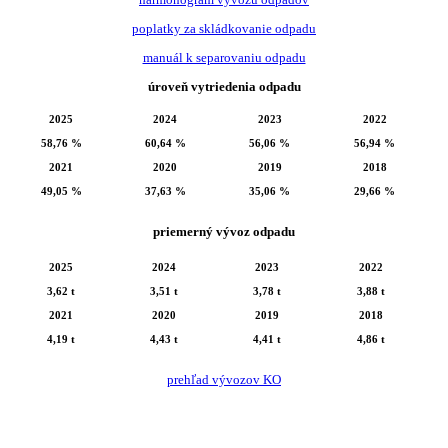
poplatky za skládkovanie odpadu
manuál k separovaniu odpadu
úroveň vytriedenia odpadu
2025
2024
2023
2022
58,76 %
60,64 %
56,06 %
56,94 %
2021
2020
2019
2018
49,05 %
37,63 %
35,06 %
29,66 %
priemerný vývoz odpadu
2025
2024
2023
2022
3,62 t
3,51 t
3,78 t
3,88 t
2021
2020
2019
2018
4,19 t
4,43 t
4,41 t
4,86 t
prehľad vývozov KO