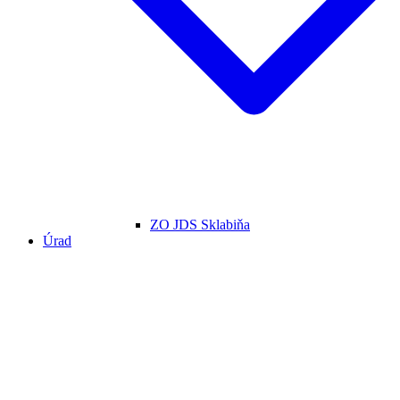
ZO JDS Sklabiňa
Úrad