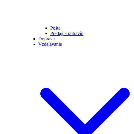
Pošta
Predajňa potravín
Doprava
Vzdelávanie