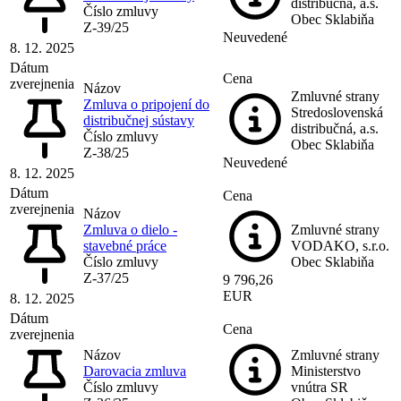
distribučná, a.s.
Číslo zmluvy
Obec Sklabiňa
Z-39/25
Neuvedené
8. 12. 2025
Dátum
Cena
zverejnenia
Názov
Zmluvné strany
Zmluva o pripojení do
Stredoslovenská
distribučnej sústavy
distribučná, a.s.
Číslo zmluvy
Obec Sklabiňa
Z-38/25
Neuvedené
8. 12. 2025
Dátum
Cena
zverejnenia
Názov
Zmluva o dielo -
Zmluvné strany
stavebné práce
VODAKO, s.r.o.
Číslo zmluvy
Obec Sklabiňa
Z-37/25
9 796,26
EUR
8. 12. 2025
Dátum
Cena
zverejnenia
Názov
Zmluvné strany
Darovacia zmluva
Ministerstvo
Číslo zmluvy
vnútra SR