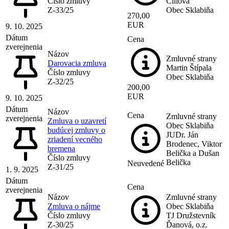
Číslo zmluvy
Čillová
Z-33/25
Obec Sklabiňa
270,00
EUR
9. 10. 2025
Dátum
Cena
zverejnenia
Názov
Zmluvné strany
Darovacia zmluva
Martin Štípala
Číslo zmluvy
Obec Sklabiňa
Z-32/25
200,00
EUR
9. 10. 2025
Dátum
Názov
Cena
Zmluvné strany
zverejnenia
Zmluva o uzavretí
Obec Sklabiňa
budúcej zmluvy o
JUDr. Ján
zriadení vecného
Brodenec, Viktor
bremena
Belička a Dušan
Číslo zmluvy
Belička
Neuvedené
Z-31/25
1. 9. 2025
Dátum
Cena
zverejnenia
Názov
Zmluvné strany
Zmluva o nájme
Obec Sklabiňa
Číslo zmluvy
TJ Družstevník
Z-30/25
Ďanová, o.z.