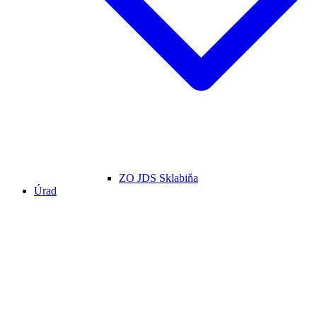
ZO JDS Sklabiňa
Úrad