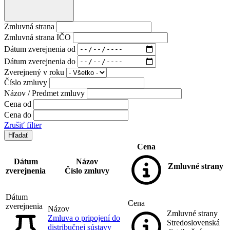
Zmluvná strana
Zmluvná strana IČO
Dátum zverejnenia od
Dátum zverejnenia do
Zverejnený v roku
Číslo zmluvy
Názov / Predmet zmluvy
Cena od
Cena do
Zrušiť filter
Cena
Dátum
Názov
Zmluvné strany
zverejnenia
Číslo zmluvy
Dátum
Cena
zverejnenia
Názov
Zmluvné strany
Zmluva o pripojení do
Stredoslovenská
distribučnej sústavy