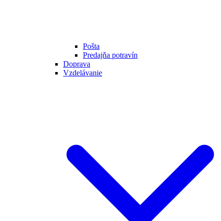
Pošta
Predajňa potravín
Doprava
Vzdelávanie