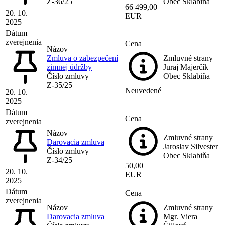
Z-36/25
Obec Sklabiňa
66 499,00
20. 10.
EUR
2025
Dátum
zverejnenia
Cena
Názov
Zmluva o zabezpečení
Zmluvné strany
zimnej údržby
Juraj Majerčík
Číslo zmluvy
Obec Sklabiňa
Z-35/25
Neuvedené
20. 10.
2025
Dátum
Cena
zverejnenia
Názov
Zmluvné strany
Darovacia zmluva
Jaroslav Silvester
Číslo zmluvy
Obec Sklabiňa
Z-34/25
50,00
20. 10.
EUR
2025
Dátum
Cena
zverejnenia
Názov
Zmluvné strany
Darovacia zmluva
Mgr. Viera