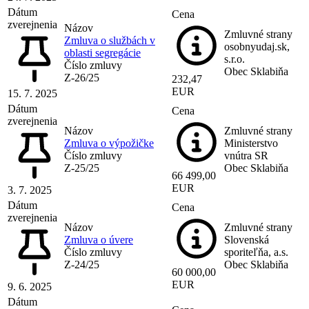
Dátum
Cena
zverejnenia
Názov
Zmluvné strany
Zmluva o službách v
osobnyudaj.sk,
oblasti segregácie
s.r.o.
Číslo zmluvy
Obec Sklabiňa
Z-26/25
232,47
EUR
15. 7. 2025
Dátum
Cena
zverejnenia
Názov
Zmluvné strany
Zmluva o výpožičke
Ministerstvo
Číslo zmluvy
vnútra SR
Z-25/25
Obec Sklabiňa
66 499,00
EUR
3. 7. 2025
Dátum
Cena
zverejnenia
Názov
Zmluvné strany
Zmluva o úvere
Slovenská
Číslo zmluvy
sporiteľňa, a.s.
Z-24/25
Obec Sklabiňa
60 000,00
EUR
9. 6. 2025
Dátum