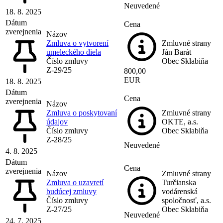
Neuvedené
18. 8. 2025
Dátum
Cena
zverejnenia
Názov
Zmluva o vytvorení
Zmluvné strany
umeleckého diela
Ján Barát
Číslo zmluvy
Obec Sklabiňa
Z-29/25
800,00
EUR
18. 8. 2025
Dátum
Cena
zverejnenia
Názov
Zmluva o poskytovaní
Zmluvné strany
údajov
OKTE, a.s.
Číslo zmluvy
Obec Sklabiňa
Z-28/25
Neuvedené
4. 8. 2025
Dátum
Cena
zverejnenia
Názov
Zmluvné strany
Zmluva o uzavretí
Turčianska
budúcej zmluvy
vodárenská
Číslo zmluvy
spoločnosť, a.s.
Z-27/25
Obec Sklabiňa
Neuvedené
24. 7. 2025