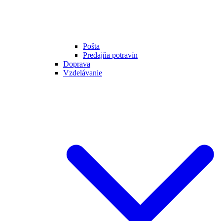
Pošta
Predajňa potravín
Doprava
Vzdelávanie