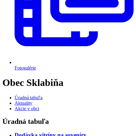
Fotogalérie
Obec Sklabiňa
Úradná tabuľa
Aktuality
Akcie v obci
Úradná tabuľa
Dodávka vitríny na suveníry