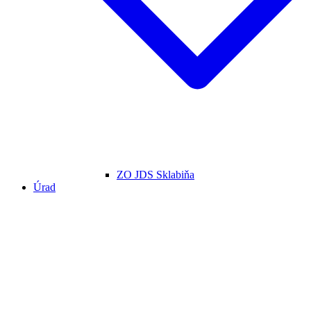
ZO JDS Sklabiňa
Úrad