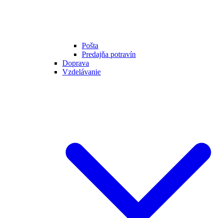
Pošta
Predajňa potravín
Doprava
Vzdelávanie