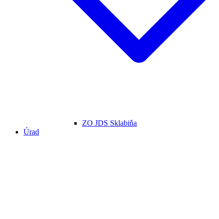
ZO JDS Sklabiňa
Úrad