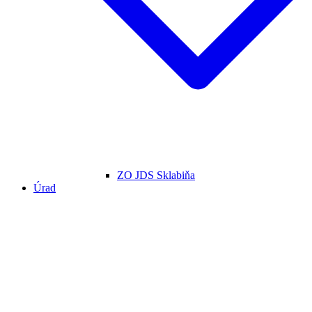
ZO JDS Sklabiňa
Úrad