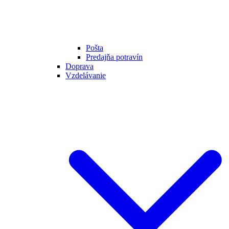
Pošta
Predajňa potravín
Doprava
Vzdelávanie