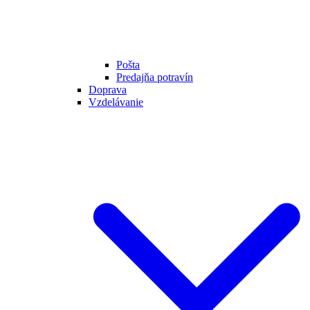
Pošta
Predajňa potravín
Doprava
Vzdelávanie