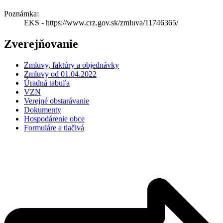
Poznámka:
EKS - https://www.crz.gov.sk/zmluva/11746365/
Zverejňovanie
Zmluvy, faktúry a objednávky
Zmluvy od 01.04.2022
Úradná tabuľa
VZN
Verejné obstarávanie
Dokumenty
Hospodárenie obce
Formuláre a tlačivá