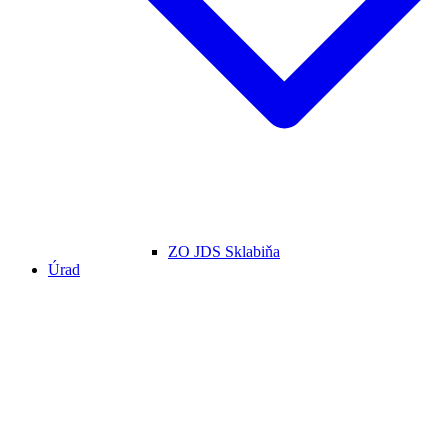
ZO JDS Sklabiňa
Úrad