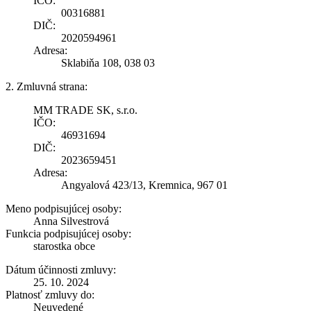
IČO:
00316881
DIČ:
2020594961
Adresa:
Sklabiňa 108, 038 03
2. Zmluvná strana:
MM TRADE SK, s.r.o.
IČO:
46931694
DIČ:
2023659451
Adresa:
Angyalová 423/13, Kremnica, 967 01
Meno podpisujúcej osoby:
Anna Silvestrová
Funkcia podpisujúcej osoby:
starostka obce
Dátum účinnosti zmluvy:
25. 10. 2024
Platnosť zmluvy do:
Neuvedené