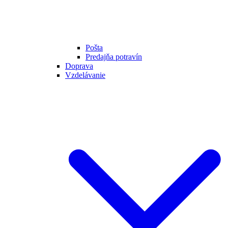
Pošta
Predajňa potravín
Doprava
Vzdelávanie