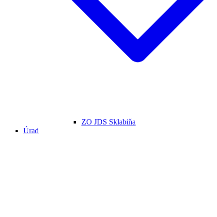
ZO JDS Sklabiňa
Úrad