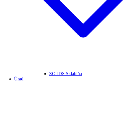
ZO JDS Sklabiňa
Úrad