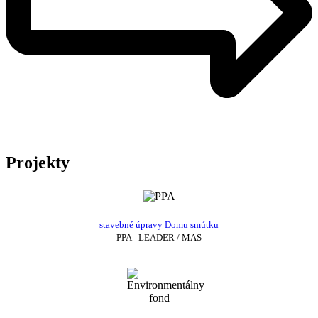
Projekty
stavebné úpravy Domu smútku
PPA - LEADER / MAS