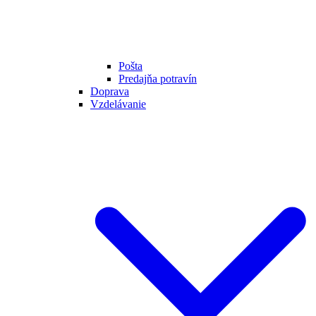
Pošta
Predajňa potravín
Doprava
Vzdelávanie