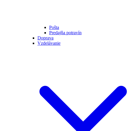
Pošta
Predajňa potravín
Doprava
Vzdelávanie