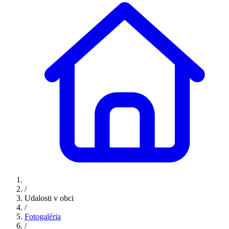
/
Udalosti v obci
/
Fotogaléria
/