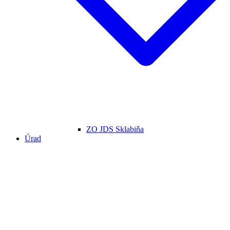
ZO JDS Sklabiňa
Úrad