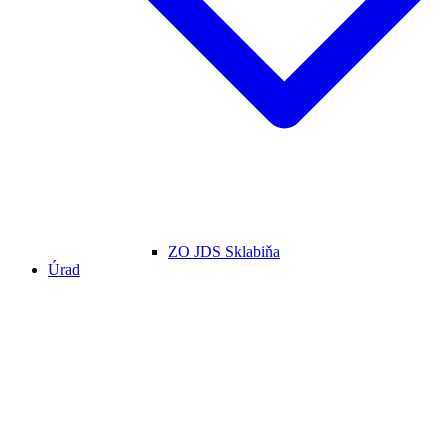
ZO JDS Sklabiňa
Úrad