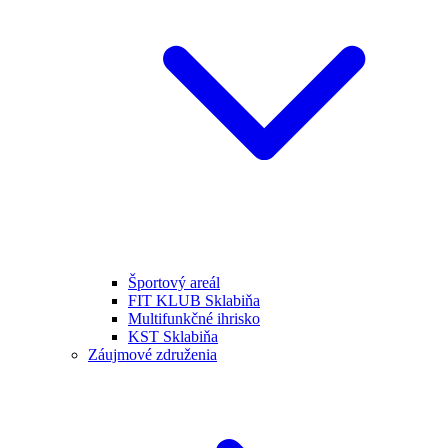
Športový areál
FIT KLUB Sklabiňa
Multifunkčné ihrisko
KST Sklabiňa
Záujmové združenia