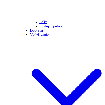
Pošta
Predajňa potravín
Doprava
Vzdelávanie