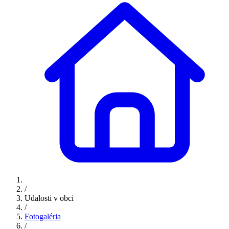
/
Udalosti v obci
/
Fotogaléria
/