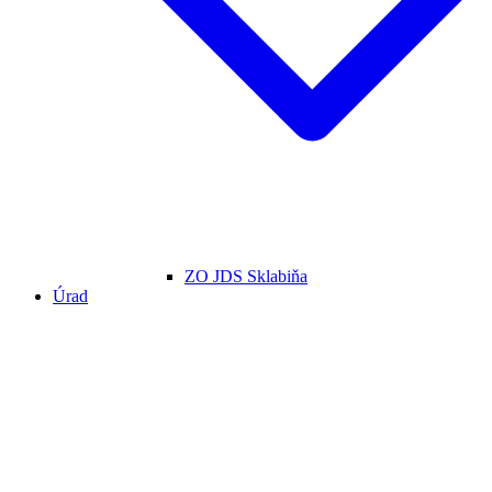
ZO JDS Sklabiňa
Úrad