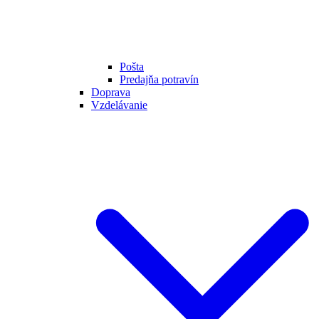
Pošta
Predajňa potravín
Doprava
Vzdelávanie