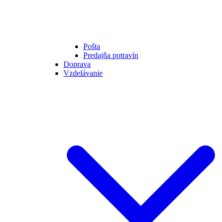
Pošta
Predajňa potravín
Doprava
Vzdelávanie