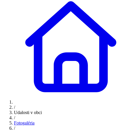
/
Udalosti v obci
/
Fotogaléria
/