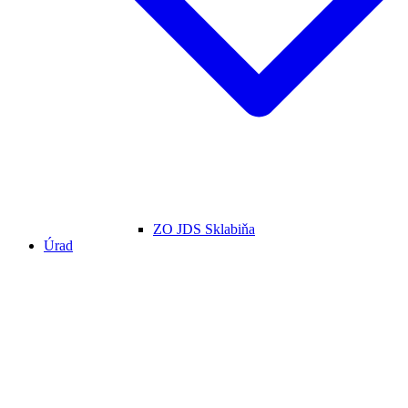
ZO JDS Sklabiňa
Úrad