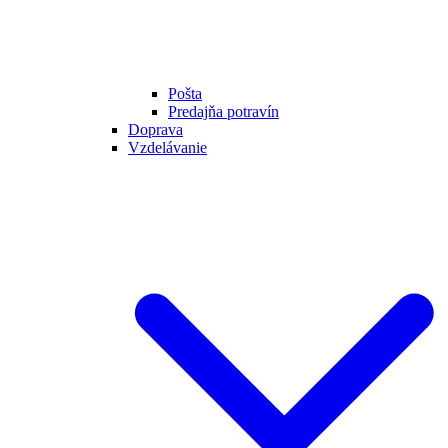
Pošta
Predajňa potravín
Doprava
Vzdelávanie