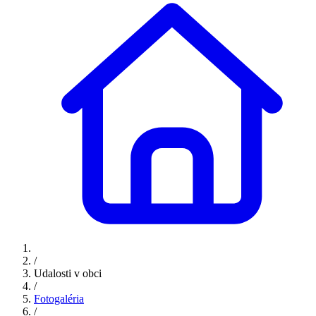
/
Udalosti v obci
/
Fotogaléria
/