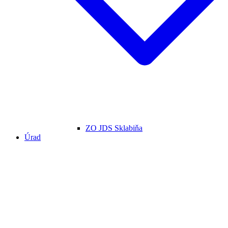
ZO JDS Sklabiňa
Úrad