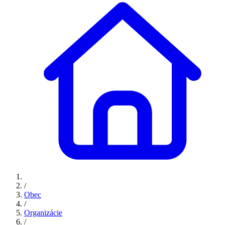
/
Obec
/
Organizácie
/