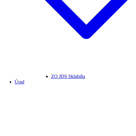
ZO JDS Sklabiňa
Úrad