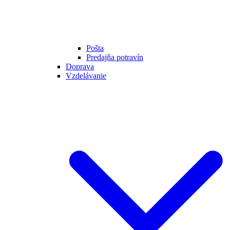
Pošta
Predajňa potravín
Doprava
Vzdelávanie