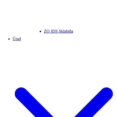
ZO JDS Sklabiňa
Úrad