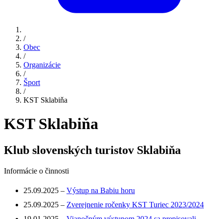
/
Obec
/
Organizácie
/
Šport
/
KST Sklabiňa
KST Sklabiňa
Klub slovenských turistov Sklabiňa
Informácie o činnosti
25.09.2025 –
Výstup na Babiu horu
25.09.2025 –
Zverejnenie ročenky KST Turiec 2023/2024
19.01.2025 –
Vianočným výstupom 2024 sa prepisovali