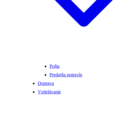
Pošta
Predajňa potravín
Doprava
Vzdelávanie