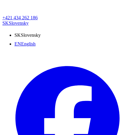
+421 434 262 186
SK
Slovensky
SK
Slovensky
EN
English