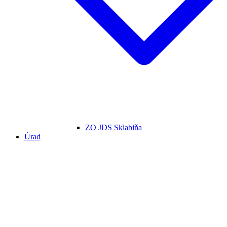
ZO JDS Sklabiňa
Úrad