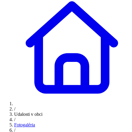
/
Udalosti v obci
/
Fotogaléria
/