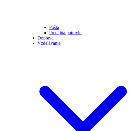
Pošta
Predajňa potravín
Doprava
Vzdelávanie