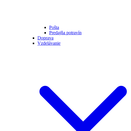
Pošta
Predajňa potravín
Doprava
Vzdelávanie