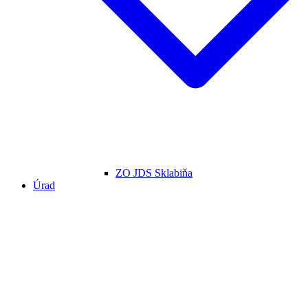
ZO JDS Sklabiňa
Úrad