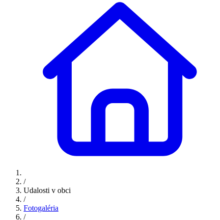
/
Udalosti v obci
/
Fotogaléria
/