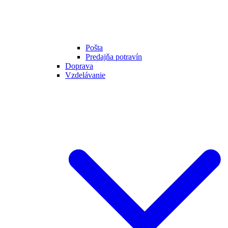
Pošta
Predajňa potravín
Doprava
Vzdelávanie