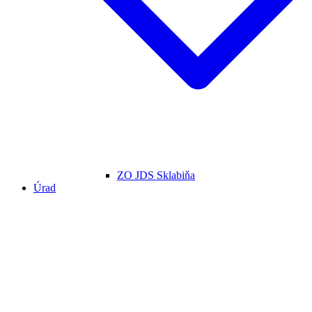
ZO JDS Sklabiňa
Úrad