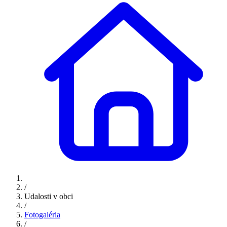
/
Udalosti v obci
/
Fotogaléria
/