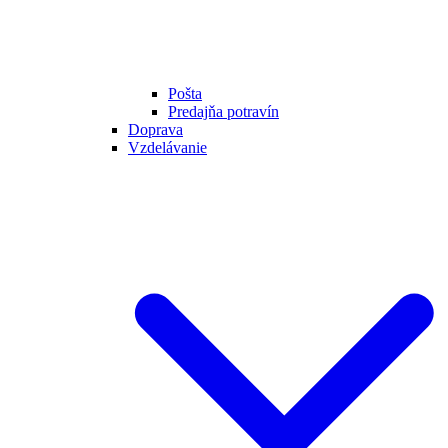
Pošta
Predajňa potravín
Doprava
Vzdelávanie