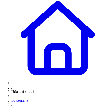
/
Udalosti v obci
/
Fotogaléria
/