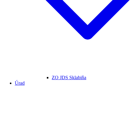
ZO JDS Sklabiňa
Úrad