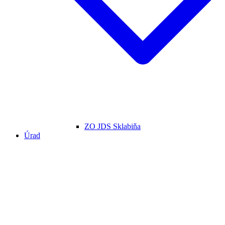
ZO JDS Sklabiňa
Úrad