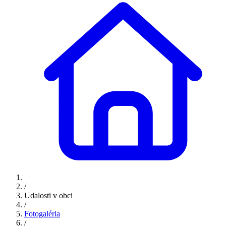
/
Udalosti v obci
/
Fotogaléria
/