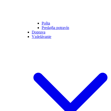
Pošta
Predajňa potravín
Doprava
Vzdelávanie