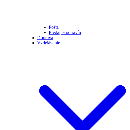
Pošta
Predajňa potravín
Doprava
Vzdelávanie