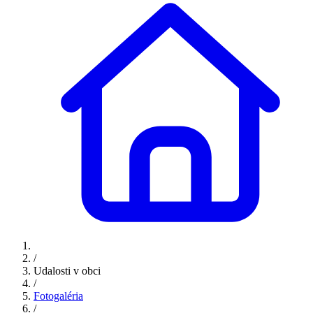
/
Udalosti v obci
/
Fotogaléria
/