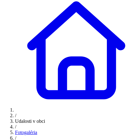
/
Udalosti v obci
/
Fotogaléria
/