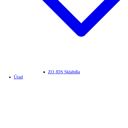
ZO JDS Sklabiňa
Úrad