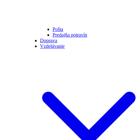
Pošta
Predajňa potravín
Doprava
Vzdelávanie