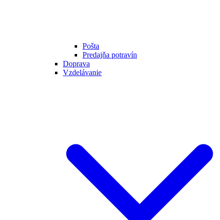
Pošta
Predajňa potravín
Doprava
Vzdelávanie