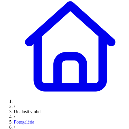
/
Udalosti v obci
/
Fotogaléria
/