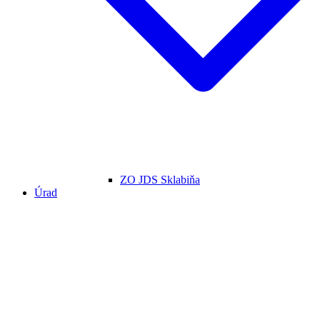
ZO JDS Sklabiňa
Úrad