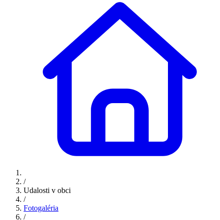
/
Udalosti v obci
/
Fotogaléria
/