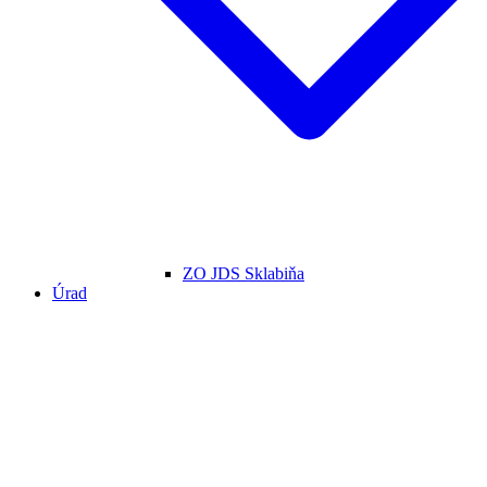
ZO JDS Sklabiňa
Úrad