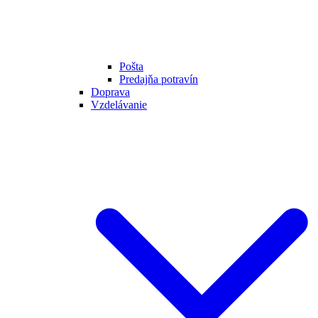
Pošta
Predajňa potravín
Doprava
Vzdelávanie