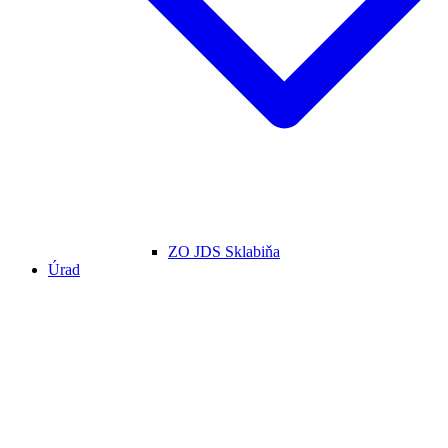
ZO JDS Sklabiňa
Úrad