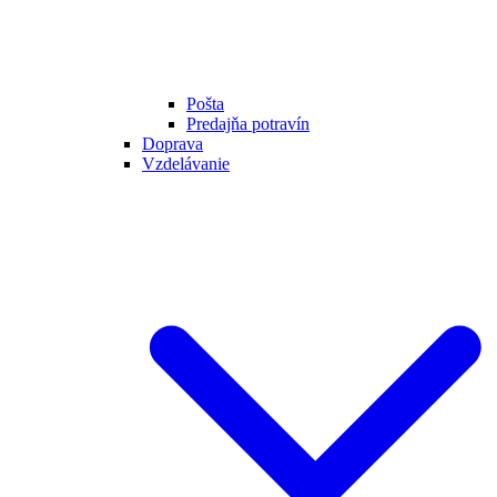
Pošta
Predajňa potravín
Doprava
Vzdelávanie