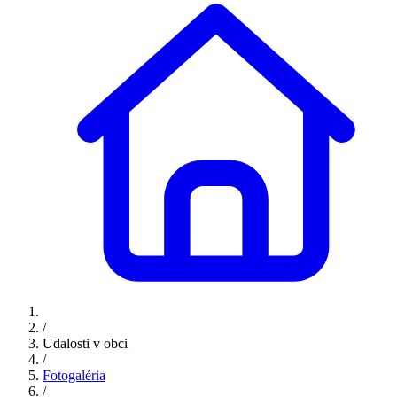
/
Udalosti v obci
/
Fotogaléria
/