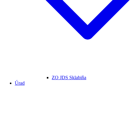
ZO JDS Sklabiňa
Úrad