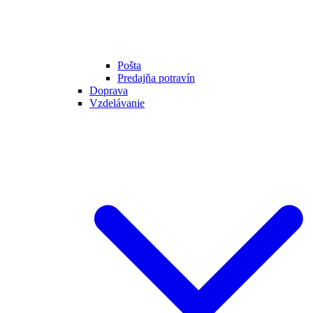
Pošta
Predajňa potravín
Doprava
Vzdelávanie