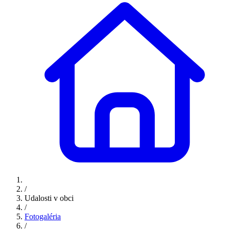
/
Udalosti v obci
/
Fotogaléria
/