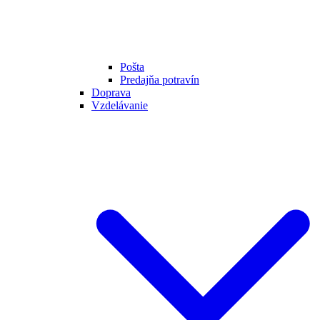
Pošta
Predajňa potravín
Doprava
Vzdelávanie