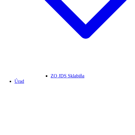
ZO JDS Sklabiňa
Úrad