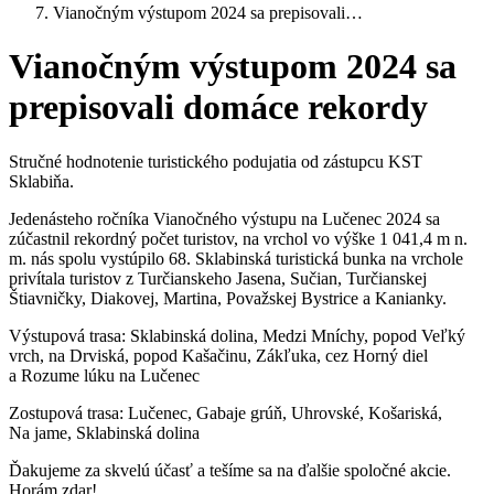
Vianočným výstupom 2024 sa prepisovali…
Vianočným výstupom 2024 sa
prepisovali domáce rekordy
Stručné hodnotenie turistického podujatia od zástupcu KST
Sklabiňa.
Jedenásteho ročníka Vianočného výstupu na Lučenec 2024 sa
zúčastnil rekordný počet turistov, na vrchol vo výške 1 041,4 m n.
m. nás spolu vystúpilo 68. Sklabinská turistická bunka na vrchole
privítala turistov z Turčianskeho Jasena, Sučian, Turčianskej
Štiavničky, Diakovej, Martina, Považskej Bystrice a Kanianky.
Výstupová trasa: Sklabinská dolina, Medzi Mníchy, popod Veľký
vrch, na Drviská, popod Kašačinu, Zákľuka, cez Horný diel
a Rozume lúku na Lučenec
Zostupová trasa: Lučenec, Gabaje grúň, Uhrovské, Košariská,
Na jame, Sklabinská dolina
Ďakujeme za skvelú účasť a tešíme sa na ďalšie spoločné akcie.
Horám zdar!