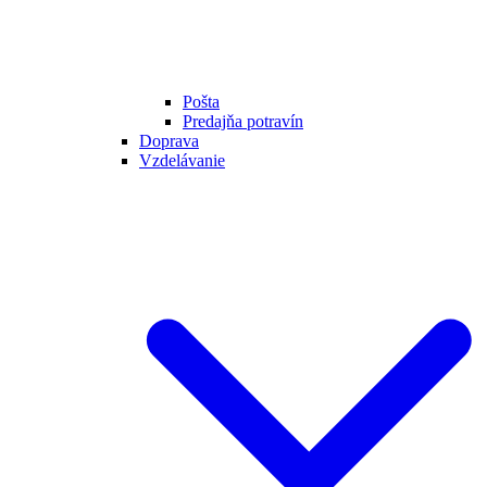
Pošta
Predajňa potravín
Doprava
Vzdelávanie