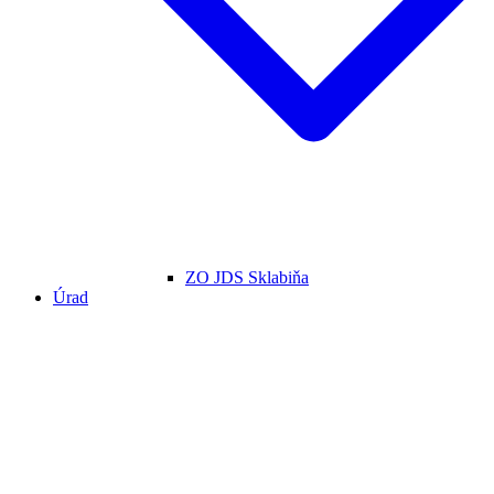
ZO JDS Sklabiňa
Úrad