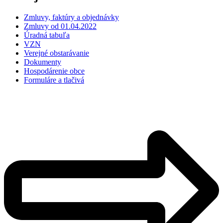
Zmluvy, faktúry a objednávky
Zmluvy od 01.04.2022
Úradná tabuľa
VZN
Verejné obstarávanie
Dokumenty
Hospodárenie obce
Formuláre a tlačivá