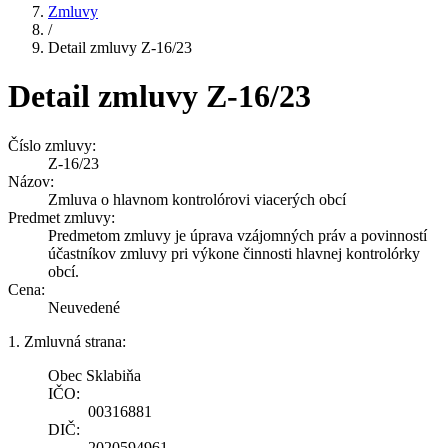
Zmluvy
/
Detail zmluvy Z-16/23
Detail zmluvy Z-16/23
Číslo zmluvy:
Z-16/23
Názov:
Zmluva o hlavnom kontrolórovi viacerých obcí
Predmet zmluvy:
Predmetom zmluvy je úprava vzájomných práv a povinností
účastníkov zmluvy pri výkone činnosti hlavnej kontrolórky
obcí.
Cena:
Neuvedené
1. Zmluvná strana:
Obec Sklabiňa
IČO:
00316881
DIČ:
2020594961