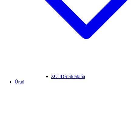
ZO JDS Sklabiňa
Úrad