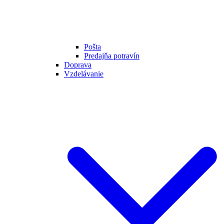
Pošta
Predajňa potravín
Doprava
Vzdelávanie