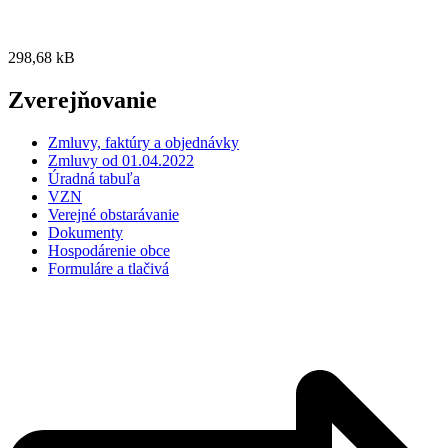
298,68 kB
Zverejňovanie
Zmluvy, faktúry a objednávky
Zmluvy od 01.04.2022
Úradná tabuľa
VZN
Verejné obstarávanie
Dokumenty
Hospodárenie obce
Formuláre a tlačivá