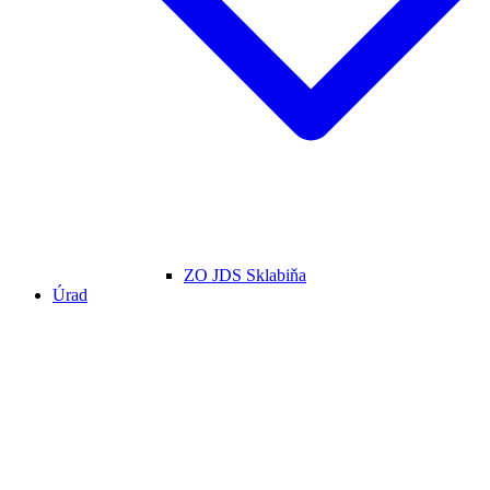
ZO JDS Sklabiňa
Úrad