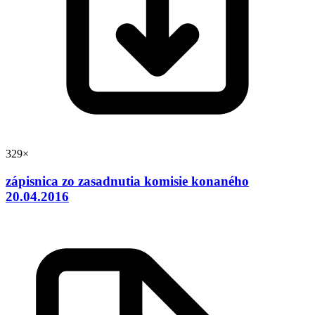
329×
zápisnica zo zasadnutia komisie konaného
20.04.2016