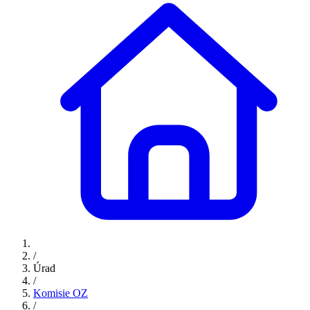
/
Úrad
/
Komisie OZ
/