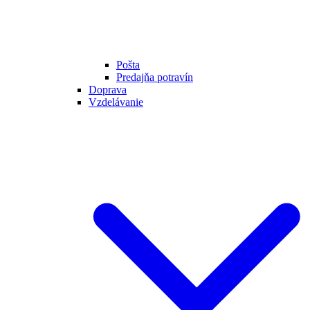
Pošta
Predajňa potravín
Doprava
Vzdelávanie