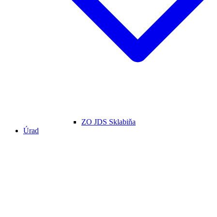
ZO JDS Sklabiňa
Úrad