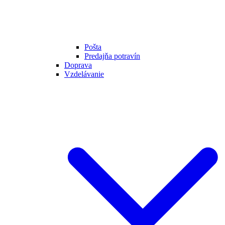
Pošta
Predajňa potravín
Doprava
Vzdelávanie