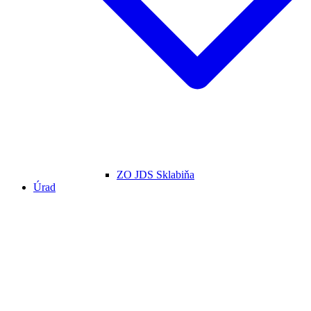
ZO JDS Sklabiňa
Úrad