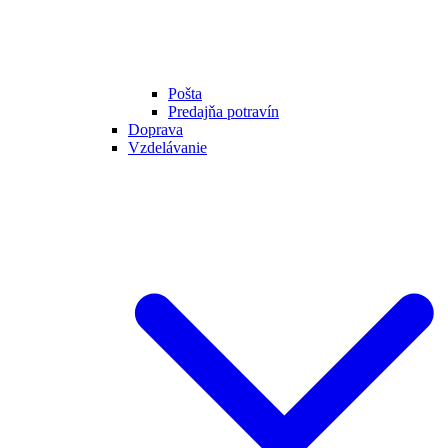
Pošta
Predajňa potravín
Doprava
Vzdelávanie