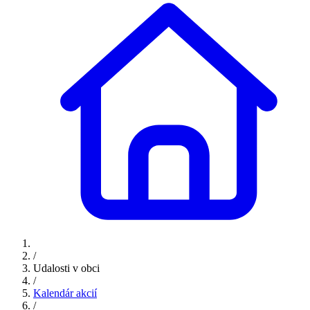
/
Udalosti v obci
/
Kalendár akcií
/