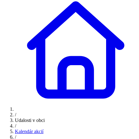
/
Udalosti v obci
/
Kalendár akcií
/