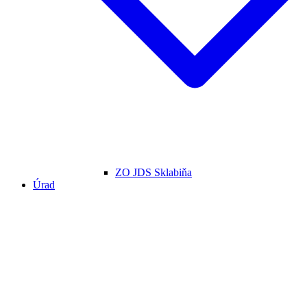
ZO JDS Sklabiňa
Úrad