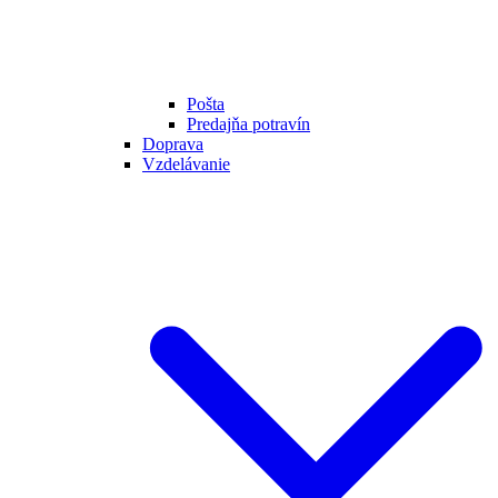
Pošta
Predajňa potravín
Doprava
Vzdelávanie