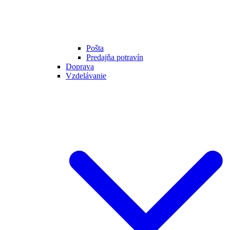
Pošta
Predajňa potravín
Doprava
Vzdelávanie