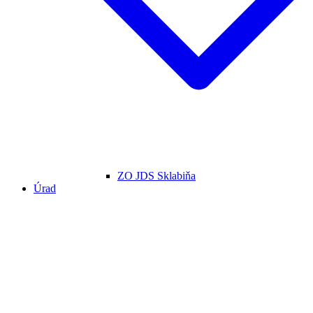
ZO JDS Sklabiňa
Úrad