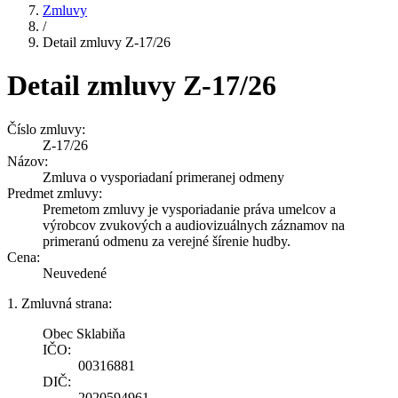
Zmluvy
/
Detail zmluvy Z-17/26
Detail zmluvy Z-17/26
Číslo zmluvy:
Z-17/26
Názov:
Zmluva o vysporiadaní primeranej odmeny
Predmet zmluvy:
Premetom zmluvy je vysporiadanie práva umelcov a
výrobcov zvukových a audiovizuálnych záznamov na
primeranú odmenu za verejné šírenie hudby.
Cena:
Neuvedené
1. Zmluvná strana:
Obec Sklabiňa
IČO:
00316881
DIČ:
2020594961