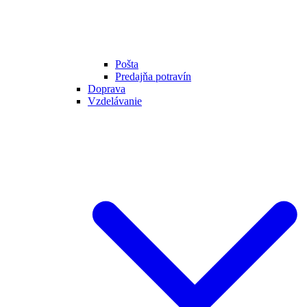
Pošta
Predajňa potravín
Doprava
Vzdelávanie