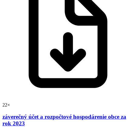
22×
záverečný účet a rozpočtové hospodárenie obce za
rok 2023