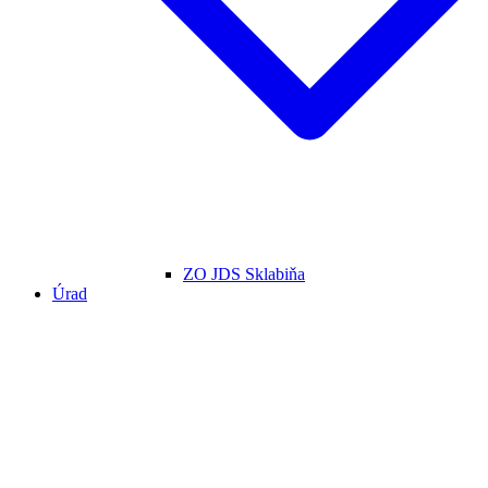
ZO JDS Sklabiňa
Úrad