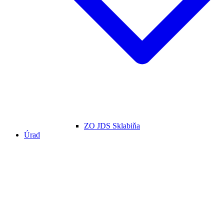
ZO JDS Sklabiňa
Úrad