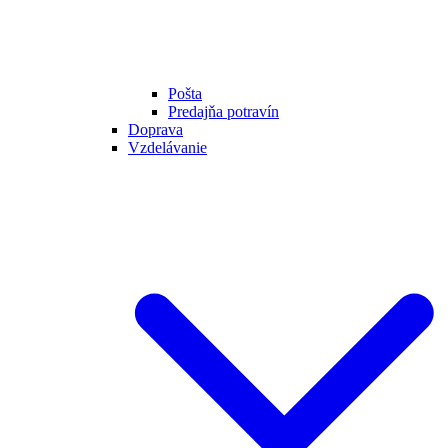
Pošta
Predajňa potravín
Doprava
Vzdelávanie