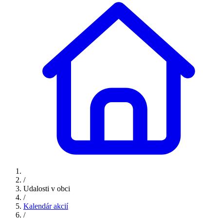
/
Udalosti v obci
/
Kalendár akcií
/