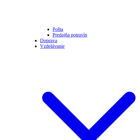
Pošta
Predajňa potravín
Doprava
Vzdelávanie