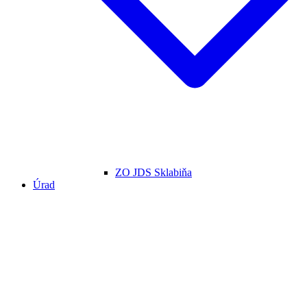
ZO JDS Sklabiňa
Úrad